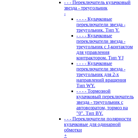
- - - Переключатель кулачковый
звезда - треугольник
-
- - - - Кулачковые
переключатели звезда -
треугольник. Тип Y.
- - - - Кулачковые
переключатели звезда -
треугольник с J-контактом
для управления
контрактором. Тип YJ
- - - - Кулачковые
переключатели звезда -
треугольник для 2-х
направлений вращения
Тип WY.
- - - - Тормозной
кулачковый переключатель
звезда - треугольник с
автовозратом, тормоз на
"0". Тип BY.
- - - Переключатели полярности
кулачковые для одинарной
обмотки
+