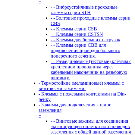
+
- - Виброустойчивые проходные
клеммы серии STH
- - Болтовые проходные клеммы серии
CBS
- - Клеммы серии CSB
- - Клеммы серии CSTSN
- - Клеммы для больших нагрузок
- - Клеммы серии CBB для
подключения проводов большого
поперечного сечения.
- - Разъединяемые (тестовые) клеммы с
креплением проводника через
кабельный наконечник на резьбовую
шпильку.
- Термостойкие (меламиновые) клеммы с
винтовыми зажимами.
- Клеммы с ножевыми контактами на Din-
рейку
- Зажимы для подключения к шине
заземления
+
- - Винтовые зажимы для соединения
экранирующей оплетки или проводов
заземления с общей шиной заземления