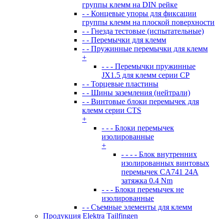
группы клемм на DIN рейке
- - Концевые упоры для фиксации
группы клемм на плоской поверхности
- - Гнезда тестовые (испытательные)
- - Перемычки для клемм
- - Пружинные перемычки для клемм
+
- - - Перемычки пружинные
JX1.5 для клемм серии CP
- - Торцевые пластины
- - Шины заземления (нейтрали)
- - Винтовые блоки перемычек для
клемм серии CTS
+
- - - Блоки перемычек
изолированные
+
- - - - Блок внутренних
изолированных винтовых
перемычек CA741 24А
затяжка 0.4 Nm
- - - Блоки перемычек не
изолированные
- - Съемные элементы для клемм
Продукция Elektra Tailfingen