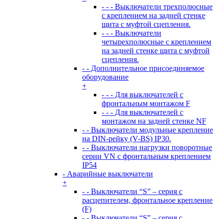
- - - Выключатели трехполюсные
с креплением на задней стенке
щита с муфтой сцепления.
- - - Выключатели
четырехполюсные с креплением
на задней стенке щита с муфтой
сцепления.
- - Дополнительное присоединяемое
оборудование
+
- - - Для выключателей с
фронтальным монтажом F
- - - Для выключателей с
монтажом на задней стенке NF
- - Выключатели модульные крепление
на DIN-рейку (V-BS) IP30.
- - Выключатели нагрузки поворотные
серии VN c фронтальным креплением
IP54
- Аварийные выключатели
+
- - Выключатели “S” – серия с
расцепителем, фронтальное крепление
(F)
- - Выключатели “S” – серия с