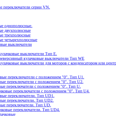
ые переключатели серии VN.
вые однополюсные.
овые двухполюсные
вые трехполюсные
овые четырехполюсные
ковые выключатели
 кулачковые выключатели Тип E.
е реверсивный кулачковые выключатели Тип WE
е кулачковые выключатели для моторов с конденсатором или ц
овые переключатели с положением "0". Тип U1.
овые переключатели с положением "0". Тип U2.
овые переключатели с положением "0". Тип U.
ачковые переключатели с положением "0". Тип U4.
ковые переключатели. Тип UD1.
овые переключатели. Тип UD2.
овые переключатели. Тип UD.
лачковые переключатели. Тип UD4.
улачковые