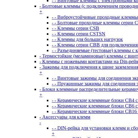
- - Винтовые клеммы с электронными 
- Болтовые клеммы (с подключением проводн
+
- - Виброустойчивые проходные клемм
- - Болтовые проходные клеммы серии 
- - Клеммы серии CSB
- - Клеммы серии CSTSN
- - Клеммы для больших нагрузок
- - Клеммы серии CBB для подключения
- - Разъединяемые (тестовые) клеммы с
- Термостойкие (меламиновые) клеммы с вин
- Клеммы с ножевыми контактами на Din-рей
- Зажимы для подключения к шине заземлени
+
- - Винтовые зажимы для соединения э
- - Пружинные зажимы для соединения 
- Блоки клеммные распределительные керами
+
- - Керамические клеммные блоки CB4 
- - Керамические клеммные блоки CB6 
- - Керамические клеммные блоки CB16
- Аксессуары для клемм
-
- - DIN-рейка для установки клемм и сб
+