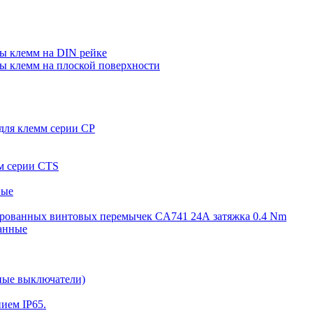
пы клемм на DIN рейке
пы клемм на плоской поверхности
 для клемм серии CP
мм серии CTS
ные
олированных винтовых перемычек CA741 24А затяжка 0.4 Nm
ванные
ные выключатели)
ием IP65.