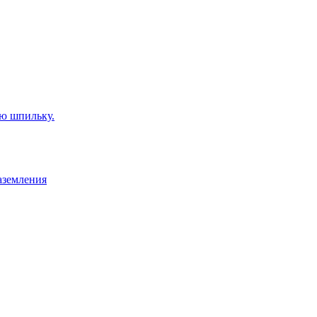
ую шпильку.
аземления