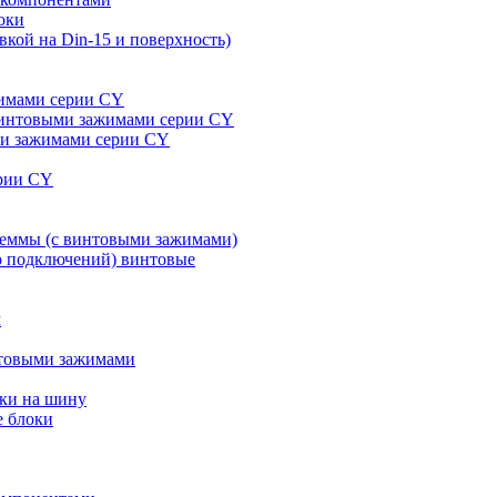
оки
кой на Din-15 и поверхность)
жимами серии CY
 винтовыми зажимами серии CY
ми зажимами серии CY
ерии CY
леммы (с винтовыми зажимами)
ко подключений) винтовые
м
нтовыми зажимами
вки на шину
е блоки