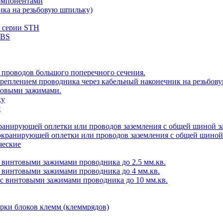
компонентами
ика на резьбовую шпильку)
ы серии STH
CBS
 проводов большого поперечного сечения.
 креплением проводника через кабельный наконечник на резьбов
товыми зажимами.
ку
я
кранирующей оплетки или проводов заземления с общей шиной з
экранирующей оплетки или проводов заземления с общей шиной
ческие
с винтовыми зажимами проводника до 2.5 мм.кв.
с винтовыми зажимами проводника до 4 мм.кв.
 с винтовыми зажимами проводника до 10 мм.кв.
орки блоков клемм (клеммрядов)