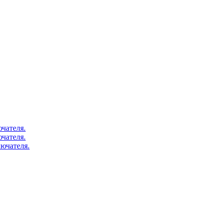
чателя.
чателя.
ючателя.