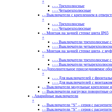
+
- - - Трехполюсные
- - - Четырехполюсные
- - Выключатели с креплением в отверст
+
- - - Трехполюсные
- - - Четырехполюсные
- - Монтаж на задней стенке щита IP65
+
- - - Выключатели трехполюсные с
- - - Выключатели четырехполюсны
- - Монтаж на задней стенке щита, с му
+
- - - Выключатели трехполюсные с
- - - Выключатели четырехполюсны
- - Дополнительное присоединяемое об
+
- - - Для выключателей с фронтал
- - - Для выключателей с монтажом
- - Выключатели модульные крепление н
- - Выключатели нагрузки поворотные 
- Аварийные выключатели
+
- - Выключатели “S” – серия с расцепит
- - Выключатели “S” – серия с расцепит