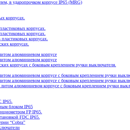
елем, в ударопрочком корпусе IP65 (MRG)
ых корпусах.
 пластиковых корпусах.
 пластиковых корпусах.
в пластиковых корпусах.
ских корпусах.
в литом алюминиевом корпусе
в литом алюминиевом корпусе
ских корпусах с боковым креплением ручки выключателя.
в литом алюминиевом корпусе с боковым креплением ручки выклю
в литом алюминиевом корпусе с боковым креплением ручки выклю
 в литом алюминиевом корпусе с боковым креплением ручки выкл
 IP65.
ным блоком IP65
енциометром FP IP65.
становкой FDC IP65.
ерии “Cobra”
ключатели