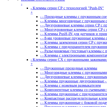
-
- Клеммы серии СР с технологией "Push-IN"
+
- - Проходные клеммы с пружинным со
- - Клеммы многорядные с пружинным 
- - Двухуровневые клеммы серии CP с 
- - Многоуровневые клеммы серии CP 
- - Клеммы PusH-IN для датчиков и при
- - 8-ми уровневые пружинные клеммы 
- - Клеммы заземления серии CP с пру
- - Клеммы с предохранителем пружинн
- - Разъединяемые (тестовые) клеммы 
- - Клеммы с электронными компонент
- Клеммы серии CX с пружинными зажимами
+
- - Пружинные проходные клеммы
- - Многорядные клеммы с пружинным
- - Двухуровневые клеммы с пружинны
- - Клеммы пружинные двухуровневые -
- - Клеммы с ножевым размыкателем
- - Компонентные клеммы со съемными
- - Клеммы пружинные с предохранител
- - Компактные распределительные кле
- - Клеммы пружиннные с боковой пода
- - Пружинные клеммы с электронными