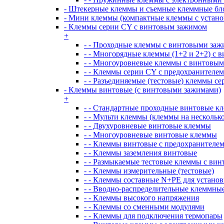
- Штекерные клеммы и съемные клеммные бл
- Мини клеммы (компактные клеммы с установ
- Клеммы серии CY с винтовым зажимом
+
- - Проходные клеммы с винтовыми за
- - Многорядные клеммы (1+2 и 2+2) с
- - Многоуровневые клеммы с винтовы
- - Клеммы серии CY с предохранителем
- - Разъединяемые (тестовые) клеммы с
- Клеммы винтовые (с винтовыми зажимами)
+
- - Стандартные проходные винтовые к
- - Мульти клеммы (клеммы на несколь
- - Двухуровневые винтовые клеммы
- - Многоуровневые винтовые клеммы
- - Клеммы винтовые с предохранителе
- - Клеммы заземления винтовые
- - Размыкаемые тестовые клеммы с ви
- - Клеммы измерительные (тестовые)
- - Клеммы составные N+PE для устано
- - Вводно-распределительные клеммны
- - Клеммы высокого напряжения
- - Клеммы со сменными модулями
- - Клеммы для подключения термопары