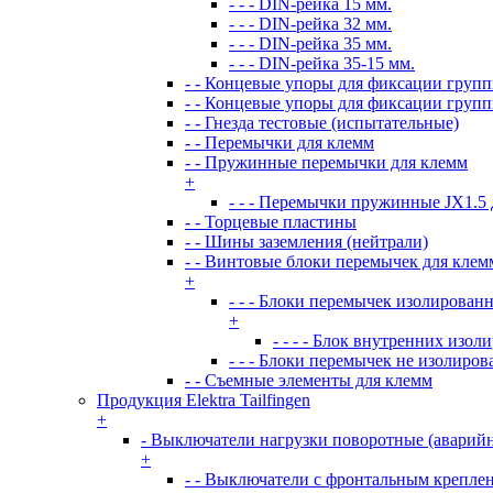
- - - DIN-рейка 15 мм.
- - - DIN-рейка 32 мм.
- - - DIN-рейка 35 мм.
- - - DIN-рейка 35-15 мм.
- - Концевые упоры для фиксации груп
- - Концевые упоры для фиксации груп
- - Гнезда тестовые (испытательные)
- - Перемычки для клемм
- - Пружинные перемычки для клемм
+
- - - Перемычки пружинные JX1.5
- - Торцевые пластины
- - Шины заземления (нейтрали)
- - Винтовые блоки перемычек для кле
+
- - - Блоки перемычек изолирован
+
- - - - Блок внутренних из
- - - Блоки перемычек не изолиро
- - Съемные элементы для клемм
Продукция Elektra Tailfingen
+
- Выключатели нагрузки поворотные (аварий
+
- - Выключатели с фронтальным креплен