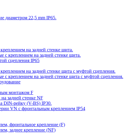
ие диаметром 22,5 mm IP65.
 креплением на задней стенке щита.
е с креплением на задней стенке щита.
фтой сцепления IP65
 креплением на задней стенке щита с муфтой сцепления.
е с креплением на задней стенке щита с муфтой сцепления.
орудование
ьным монтажом F
 на задней стенке NF
а DIN-рейку (V-BS) IP30.
серии VN c фронтальным креплением IP54
елем, фронтальное крепление (F)
елем, заднее крепление (NF)