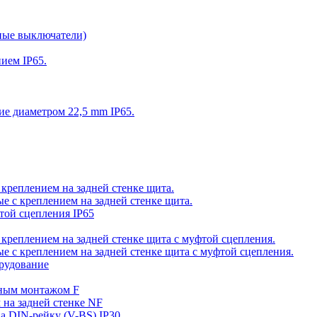
ные выключатели)
ием IP65.
ие диаметром 22,5 mm IP65.
 креплением на задней стенке щита.
е с креплением на задней стенке щита.
фтой сцепления IP65
 креплением на задней стенке щита с муфтой сцепления.
е с креплением на задней стенке щита с муфтой сцепления.
орудование
ьным монтажом F
 на задней стенке NF
а DIN-рейку (V-BS) IP30.