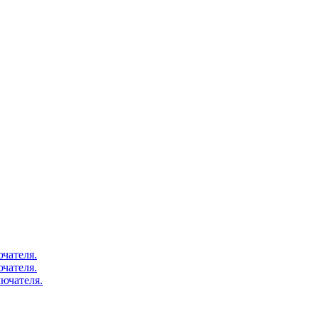
чателя.
чателя.
ючателя.