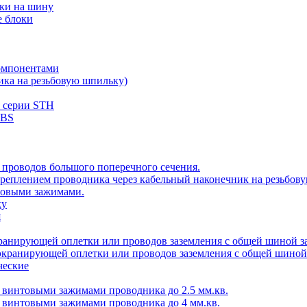
вки на шину
е блоки
компонентами
ика на резьбовую шпильку)
ы серии STH
CBS
 проводов большого поперечного сечения.
 креплением проводника через кабельный наконечник на резьбов
товыми зажимами.
ку
я
кранирующей оплетки или проводов заземления с общей шиной з
экранирующей оплетки или проводов заземления с общей шиной
ческие
с винтовыми зажимами проводника до 2.5 мм.кв.
с винтовыми зажимами проводника до 4 мм.кв.