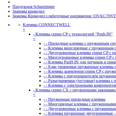
Продукция Schuetzinger
Зажимы крокодил
Зажимы Крокодил слаботочные напряжение 33VAC/70V
Клеммы CONNECTWELL
+
- Клеммы серии СР с технологией "Push-IN"
+
- - Проходные клеммы с пружинным со
- - Клеммы многорядные с пружинным 
- - Двухуровневые клеммы серии CP с 
- - Многоуровневые клеммы серии CP 
- - Клеммы PusH-IN для датчиков и при
- - 8-ми уровневые пружинные клеммы 
- - Клеммы заземления серии CP с пру
- - Клеммы с предохранителем пружинн
- - Разъединяемые (тестовые) клеммы 
- - Клеммы с электронными компонент
- Клеммы серии CX с пружинными зажимами
+
- - Пружинные проходные клеммы
- - Многорядные клеммы с пружинным
- - Двухуровневые клеммы с пружинны
- - Клеммы пружинные двухуровневые -