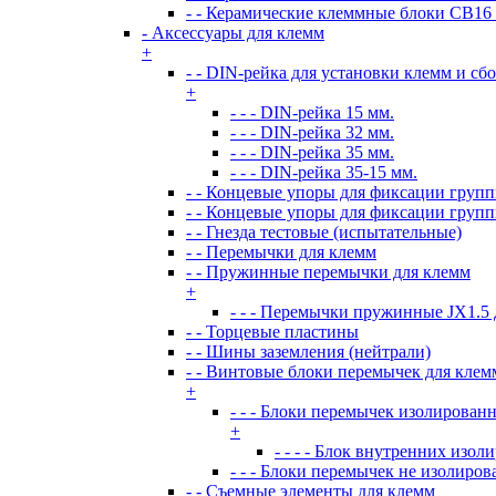
- - Керамические клеммные блоки CB16
- Аксессуары для клемм
+
- - DIN-рейка для установки клемм и сб
+
- - - DIN-рейка 15 мм.
- - - DIN-рейка 32 мм.
- - - DIN-рейка 35 мм.
- - - DIN-рейка 35-15 мм.
- - Концевые упоры для фиксации груп
- - Концевые упоры для фиксации груп
- - Гнезда тестовые (испытательные)
- - Перемычки для клемм
- - Пружинные перемычки для клемм
+
- - - Перемычки пружинные JX1.5
- - Торцевые пластины
- - Шины заземления (нейтрали)
- - Винтовые блоки перемычек для кле
+
- - - Блоки перемычек изолирован
+
- - - - Блок внутренних из
- - - Блоки перемычек не изолиро
- - Съемные элементы для клемм