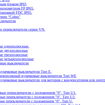
ным блоком IP65
енциометром FP IP65.
становкой FDC IP65.
ерии “Cobra”
ключатели
ые переключатели серии VN.
вые однополюсные.
овые двухполюсные
вые трехполюсные
овые четырехполюсные
ковые выключатели
 кулачковые выключатели Тип E.
е реверсивный кулачковые выключатели Тип WE
е кулачковые выключатели для моторов с конденсатором или ц
овые переключатели с положением "0". Тип U1.
овые переключатели с положением "0". Тип U2.
овые переключатели с положением "0". Тип U.