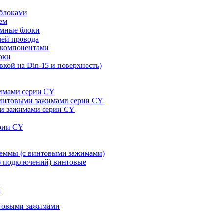
 блоками
ем
ммные блоки
чей провода
 компонентами
оки
кой на Din-15 и поверхность)
жимами серии CY
 винтовыми зажимами серии CY
ми зажимами серии CY
ерии CY
леммы (с винтовыми зажимами)
ко подключений) винтовые
м
нтовыми зажимами