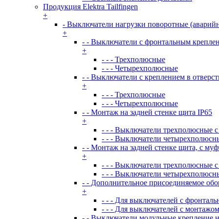
Продукция Elektra Tailfingen
+
- Выключатели нагрузки поворотные (аварий
+
- - Выключатели с фронтальным креплен
+
- - - Трехполюсные
- - - Четырехполюсные
- - Выключатели с креплением в отверст
+
- - - Трехполюсные
- - - Четырехполюсные
- - Монтаж на задней стенке щита IP65
+
- - - Выключатели трехполюсные с
- - - Выключатели четырехполюсны
- - Монтаж на задней стенке щита, с му
+
- - - Выключатели трехполюсные с
- - - Выключатели четырехполюсны
- - Дополнительное присоединяемое об
+
- - - Для выключателей с фронтал
- - - Для выключателей с монтажом
- - Выключатели модульные крепление н