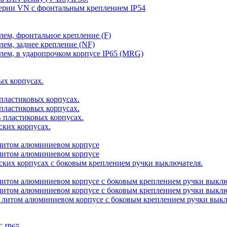
серии VN c фронтальным креплением IP54
елем, фронтальное крепление (F)
елем, заднее крепление (NF)
елем, в ударопрочком корпусе IP65 (MRG)
ых корпусах.
 пластиковых корпусах.
 пластиковых корпусах.
в пластиковых корпусах.
ских корпусах.
в литом алюминиевом корпусе
в литом алюминиевом корпусе
ских корпусах с боковым креплением ручки выключателя.
в литом алюминиевом корпусе с боковым креплением ручки выклю
в литом алюминиевом корпусе с боковым креплением ручки выклю
 в литом алюминиевом корпусе с боковым креплением ручки выкл
 IP65.