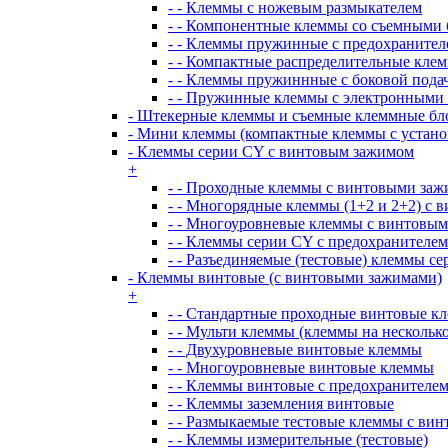
- - Клеммы с ножевым размыкателем
- - Компонентные клеммы со съемными
- - Клеммы пружинные с предохранител
- - Компактные распределительные кле
- - Клеммы пружиннные с боковой пода
- - Пружинные клеммы с электронными
- Штекерные клеммы и съемные клеммные бл
- Мини клеммы (компактные клеммы с установ
- Клеммы серии CY с винтовым зажимом
+
- - Проходные клеммы с винтовыми за
- - Многорядные клеммы (1+2 и 2+2) с
- - Многоуровневые клеммы с винтовы
- - Клеммы серии CY с предохранителем
- - Разъединяемые (тестовые) клеммы с
- Клеммы винтовые (с винтовыми зажимами)
+
- - Стандартные проходные винтовые к
- - Мульти клеммы (клеммы на несколь
- - Двухуровневые винтовые клеммы
- - Многоуровневые винтовые клеммы
- - Клеммы винтовые с предохранителе
- - Клеммы заземления винтовые
- - Размыкаемые тестовые клеммы с ви
- - Клеммы измерительные (тестовые)