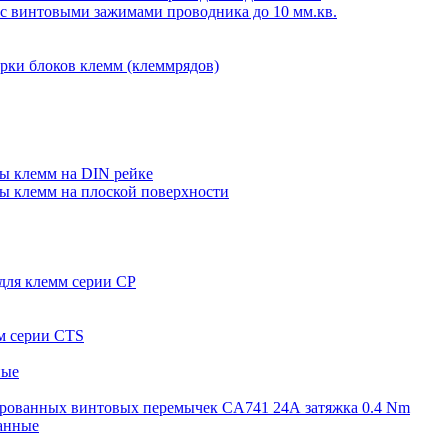
 с винтовыми зажимами проводника до 10 мм.кв.
орки блоков клемм (клеммрядов)
пы клемм на DIN рейке
пы клемм на плоской поверхности
 для клемм серии CP
мм серии CTS
ные
олированных винтовых перемычек CA741 24А затяжка 0.4 Nm
ванные