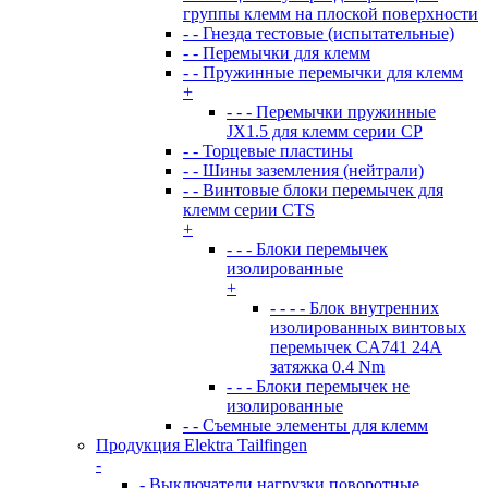
группы клемм на плоской поверхности
- - Гнезда тестовые (испытательные)
- - Перемычки для клемм
- - Пружинные перемычки для клемм
+
- - - Перемычки пружинные
JX1.5 для клемм серии CP
- - Торцевые пластины
- - Шины заземления (нейтрали)
- - Винтовые блоки перемычек для
клемм серии CTS
+
- - - Блоки перемычек
изолированные
+
- - - - Блок внутренних
изолированных винтовых
перемычек CA741 24А
затяжка 0.4 Nm
- - - Блоки перемычек не
изолированные
- - Съемные элементы для клемм
Продукция Elektra Tailfingen
-
- Выключатели нагрузки поворотные