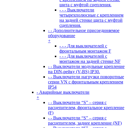
щита с муфтой сцепления.
- - - Выключатели
четырехполюсные с креплением
на задней стенке щита с муфтой
сцепления.
- - Дополнительное присоединяемое
оборудование
+
- - - Для выключателей с
фронтальным монтажом F
- - - Для выключателей с
монтажом на задней стенке NF
- - Выключатели модульные крепление
на DIN-рейку (V-BS) IP30.
- - Выключатели нагрузки поворотные
серии VN c фронтальным креплением
IP54
- Аварийные выключатели
+
- - Выключатели “S” – серия с
расцепителем, фронтальное крепление
(F)
- - Выключатели “S” – серия с
расцепителем, заднее крепление (NF)