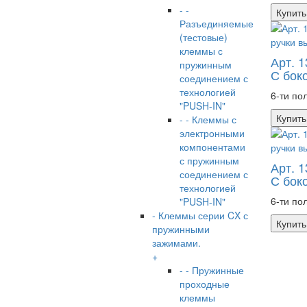
- -
Купить
Разъединяемые
(тестовые)
клеммы с
Арт. 
пружинным
С бок
соединением с
технологией
6-ти по
"PUSH-IN"
Купить
- - Клеммы с
электронными
компонентами
с пружинным
Арт. 
соединением с
С бок
технологией
6-ти по
"PUSH-IN"
- Клеммы серии CX с
Купить
пружинными
зажимами.
+
- - Пружинные
проходные
клеммы