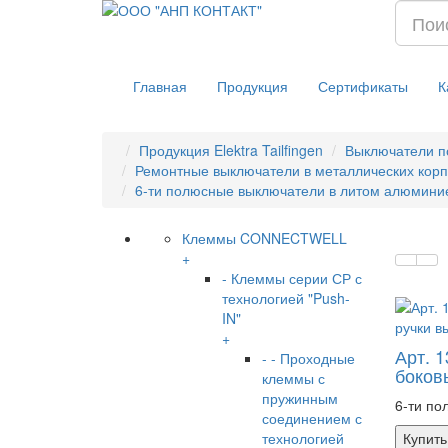
Главная
Продукция
Сертификаты
К
Продукция Elektra Tailfingen
Выключатели п
Ремонтные выключатели в металлических корп
6-ти полюсные выключатели в литом алюминие
Клеммы CONNECTWELL
+
- Клеммы серии СР с
технологией "Push-
IN"
+
Арт. 
- - Проходные
боков
клеммы с
пружинным
6-ти по
соединением с
технологией
Купить