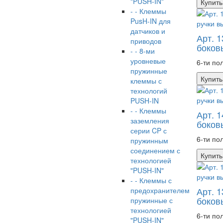
"PUSH-IN"
Купить
- - Клеммы
PusH-IN для
датчиков и
Арт. 
приводов
боков
- - 8-ми
уровневые
6-ти по
пружинные
Купить
клеммы с
технологий
PUSH-IN
- - Клеммы
Арт. 
заземления
боков
серии CP с
6-ти по
пружинным
соединением с
Купить
технологией
"PUSH-IN"
- - Клеммы с
Арт. 
предохранителем
боков
пружинные с
технологией
6-ти по
"PUSH-IN"