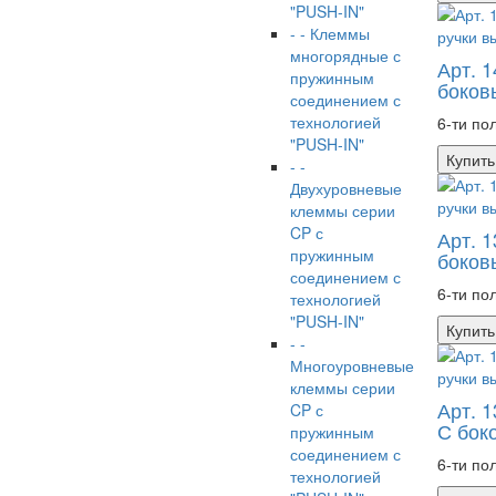
"PUSH-IN"
- - Клеммы
многорядные с
Арт. 
пружинным
боков
соединением с
технологией
6-ти по
"PUSH-IN"
Купить
- -
Двухуровневые
клеммы серии
CP с
Арт. 
пружинным
боков
соединением с
6-ти по
технологией
"PUSH-IN"
Купить
- -
Многоуровневые
клеммы серии
Арт. 
CP с
С бок
пружинным
соединением с
6-ти по
технологией