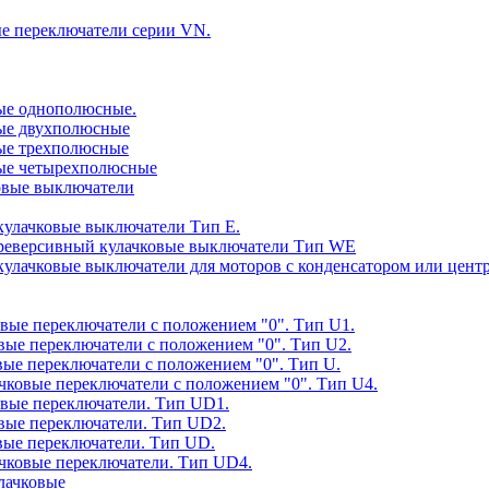
ые переключатели серии VN.
вые однополюсные.
овые двухполюсные
вые трехполюсные
овые четырехполюсные
ковые выключатели
 кулачковые выключатели Тип E.
е реверсивный кулачковые выключатели Тип WE
е кулачковые выключатели для моторов с конденсатором или ц
овые переключатели с положением "0". Тип U1.
овые переключатели с положением "0". Тип U2.
овые переключатели с положением "0". Тип U.
ачковые переключатели с положением "0". Тип U4.
ковые переключатели. Тип UD1.
овые переключатели. Тип UD2.
овые переключатели. Тип UD.
лачковые переключатели. Тип UD4.
улачковые