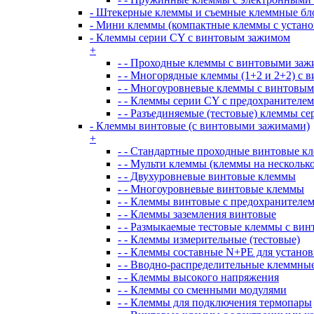
- Штекерные клеммы и съемные клеммные бл
- Мини клеммы (компактные клеммы с установ
- Клеммы серии CY с винтовым зажимом
+
- - Проходные клеммы с винтовыми за
- - Многорядные клеммы (1+2 и 2+2) с
- - Многоуровневые клеммы с винтовы
- - Клеммы серии CY с предохранителем
- - Разъединяемые (тестовые) клеммы с
- Клеммы винтовые (с винтовыми зажимами)
+
- - Стандартные проходные винтовые к
- - Мульти клеммы (клеммы на несколь
- - Двухуровневые винтовые клеммы
- - Многоуровневые винтовые клеммы
- - Клеммы винтовые с предохранителе
- - Клеммы заземления винтовые
- - Размыкаемые тестовые клеммы с ви
- - Клеммы измерительные (тестовые)
- - Клеммы составные N+PE для устано
- - Вводно-распределительные клеммны
- - Клеммы высокого напряжения
- - Клеммы со сменными модулями
- - Клеммы для подключения термопары