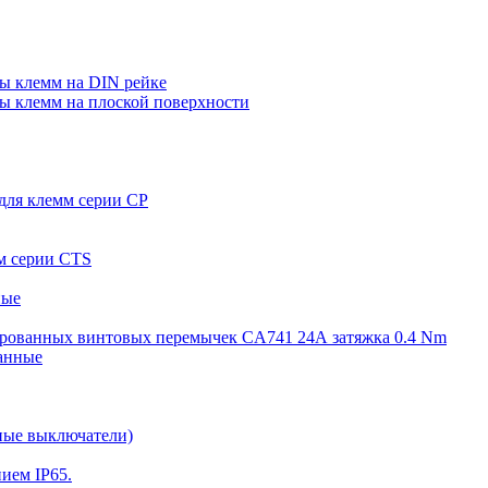
пы клемм на DIN рейке
пы клемм на плоской поверхности
 для клемм серии CP
мм серии CTS
ные
олированных винтовых перемычек CA741 24А затяжка 0.4 Nm
ванные
ные выключатели)
ием IP65.