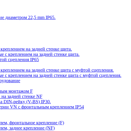
ие диаметром 22,5 mm IP65.
 креплением на задней стенке щита.
е с креплением на задней стенке щита.
фтой сцепления IP65
 креплением на задней стенке щита с муфтой сцепления.
е с креплением на задней стенке щита с муфтой сцепления.
орудование
ьным монтажом F
 на задней стенке NF
а DIN-рейку (V-BS) IP30.
серии VN c фронтальным креплением IP54
елем, фронтальное крепление (F)
елем, заднее крепление (NF)