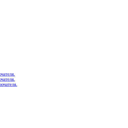
чателя.
чателя.
ючателя.