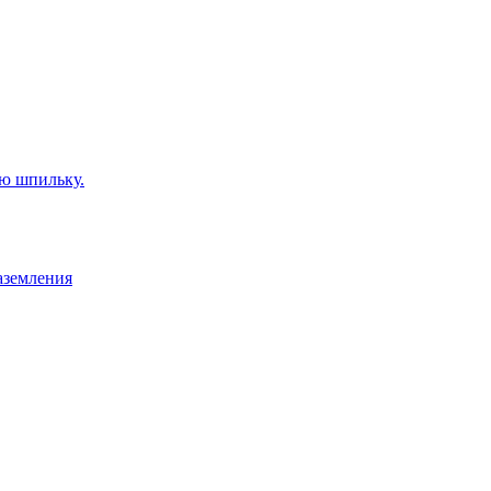
ую шпильку.
аземления