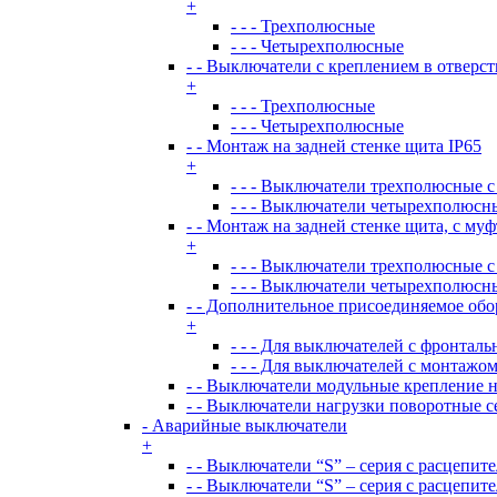
+
- - - Трехполюсные
- - - Четырехполюсные
- - Выключатели с креплением в отверст
+
- - - Трехполюсные
- - - Четырехполюсные
- - Монтаж на задней стенке щита IP65
+
- - - Выключатели трехполюсные с
- - - Выключатели четырехполюсны
- - Монтаж на задней стенке щита, с му
+
- - - Выключатели трехполюсные с
- - - Выключатели четырехполюсны
- - Дополнительное присоединяемое об
+
- - - Для выключателей с фронтал
- - - Для выключателей с монтажом
- - Выключатели модульные крепление н
- - Выключатели нагрузки поворотные 
- Аварийные выключатели
+
- - Выключатели “S” – серия с расцепит
- - Выключатели “S” – серия с расцепит