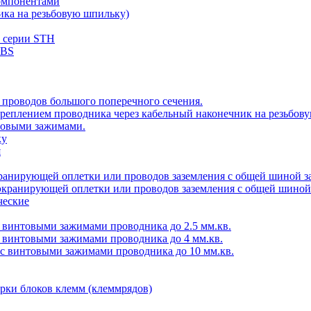
компонентами
ика на резьбовую шпильку)
ы серии STH
CBS
 проводов большого поперечного сечения.
 креплением проводника через кабельный наконечник на резьбов
товыми зажимами.
ку
я
кранирующей оплетки или проводов заземления с общей шиной з
экранирующей оплетки или проводов заземления с общей шиной
ческие
с винтовыми зажимами проводника до 2.5 мм.кв.
с винтовыми зажимами проводника до 4 мм.кв.
 с винтовыми зажимами проводника до 10 мм.кв.
орки блоков клемм (клеммрядов)