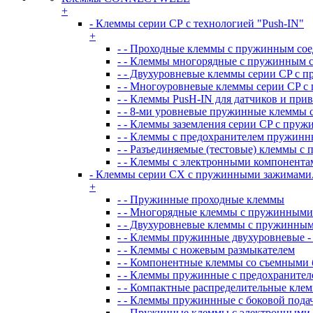
+
- Клеммы серии СР с технологией "Push-IN"
+
- - Проходные клеммы с пружинным со
- - Клеммы многорядные с пружинным 
- - Двухуровневые клеммы серии CP с 
- - Многоуровневые клеммы серии CP 
- - Клеммы PusH-IN для датчиков и при
- - 8-ми уровневые пружинные клеммы 
- - Клеммы заземления серии CP с пру
- - Клеммы с предохранителем пружинн
- - Разъединяемые (тестовые) клеммы 
- - Клеммы с электронными компонент
- Клеммы серии CX с пружинными зажимами
+
- - Пружинные проходные клеммы
- - Многорядные клеммы с пружинным
- - Двухуровневые клеммы с пружинны
- - Клеммы пружинные двухуровневые -
- - Клеммы с ножевым размыкателем
- - Компонентные клеммы со съемными
- - Клеммы пружинные с предохранител
- - Компактные распределительные кле
- - Клеммы пружиннные с боковой пода
- - Пружинные клеммы с электронными