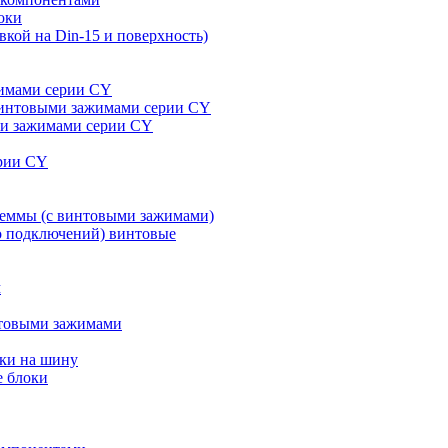
оки
кой на Din-15 и поверхность)
жимами серии CY
 винтовыми зажимами серии CY
ми зажимами серии CY
ерии CY
леммы (с винтовыми зажимами)
ко подключений) винтовые
м
нтовыми зажимами
вки на шину
е блоки