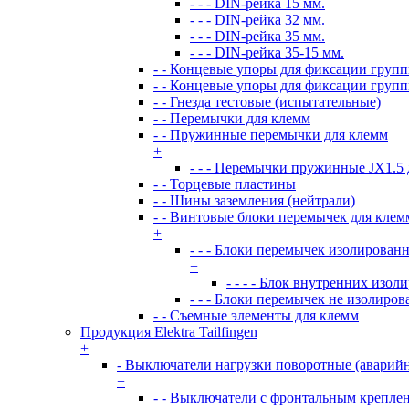
- - - DIN-рейка 15 мм.
- - - DIN-рейка 32 мм.
- - - DIN-рейка 35 мм.
- - - DIN-рейка 35-15 мм.
- - Концевые упоры для фиксации груп
- - Концевые упоры для фиксации груп
- - Гнезда тестовые (испытательные)
- - Перемычки для клемм
- - Пружинные перемычки для клемм
+
- - - Перемычки пружинные JX1.5
- - Торцевые пластины
- - Шины заземления (нейтрали)
- - Винтовые блоки перемычек для кле
+
- - - Блоки перемычек изолирован
+
- - - - Блок внутренних из
- - - Блоки перемычек не изолиро
- - Съемные элементы для клемм
Продукция Elektra Tailfingen
+
- Выключатели нагрузки поворотные (аварий
+
- - Выключатели с фронтальным креплен