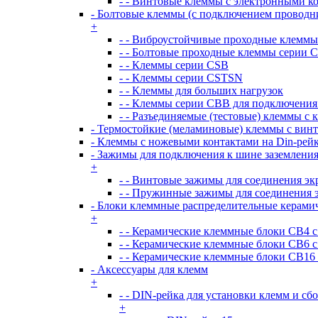
- - Винтовые клеммы с электронными 
- Болтовые клеммы (с подключением проводн
+
- - Виброустойчивые проходные клемм
- - Болтовые проходные клеммы серии 
- - Клеммы серии CSB
- - Клеммы серии CSTSN
- - Клеммы для больших нагрузок
- - Клеммы серии CBB для подключения
- - Разъединяемые (тестовые) клеммы с
- Термостойкие (меламиновые) клеммы с вин
- Клеммы с ножевыми контактами на Din-рей
- Зажимы для подключения к шине заземлени
+
- - Винтовые зажимы для соединения э
- - Пружинные зажимы для соединения 
- Блоки клеммные распределительные керами
+
- - Керамические клеммные блоки CB4 
- - Керамические клеммные блоки CB6 
- - Керамические клеммные блоки CB16
- Аксессуары для клемм
+
- - DIN-рейка для установки клемм и сб
+