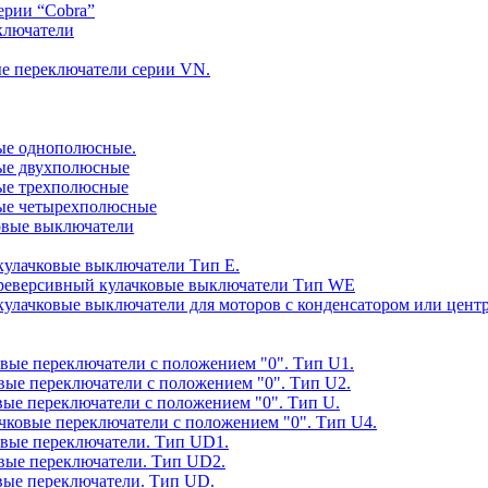
ерии “Cobra”
ключатели
ые переключатели серии VN.
вые однополюсные.
овые двухполюсные
вые трехполюсные
овые четырехполюсные
ковые выключатели
 кулачковые выключатели Тип E.
е реверсивный кулачковые выключатели Тип WE
е кулачковые выключатели для моторов с конденсатором или ц
овые переключатели с положением "0". Тип U1.
овые переключатели с положением "0". Тип U2.
овые переключатели с положением "0". Тип U.
ачковые переключатели с положением "0". Тип U4.
ковые переключатели. Тип UD1.
овые переключатели. Тип UD2.
овые переключатели. Тип UD.