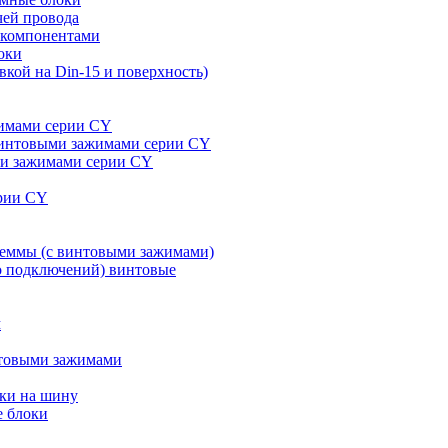
чей провода
 компонентами
оки
кой на Din-15 и поверхность)
жимами серии CY
 винтовыми зажимами серии CY
ми зажимами серии CY
ерии CY
леммы (с винтовыми зажимами)
ко подключений) винтовые
м
нтовыми зажимами
вки на шину
е блоки