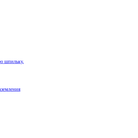
ую шпильку.
аземления