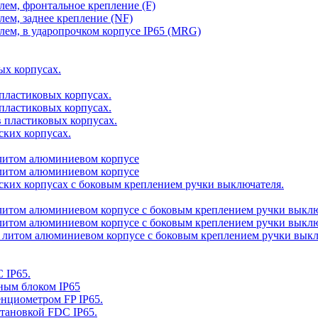
елем, фронтальное крепление (F)
елем, заднее крепление (NF)
елем, в ударопрочком корпусе IP65 (MRG)
ых корпусах.
 пластиковых корпусах.
 пластиковых корпусах.
в пластиковых корпусах.
ских корпусах.
в литом алюминиевом корпусе
в литом алюминиевом корпусе
ских корпусах с боковым креплением ручки выключателя.
в литом алюминиевом корпусе с боковым креплением ручки выклю
в литом алюминиевом корпусе с боковым креплением ручки выклю
 в литом алюминиевом корпусе с боковым креплением ручки выкл
 IP65.
ным блоком IP65
енциометром FP IP65.
становкой FDC IP65.