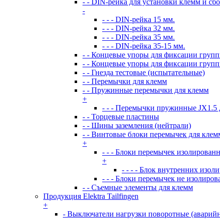
- - DIN-рейка для установки клемм и сб
-
- - - DIN-рейка 15 мм.
- - - DIN-рейка 32 мм.
- - - DIN-рейка 35 мм.
- - - DIN-рейка 35-15 мм.
- - Концевые упоры для фиксации груп
- - Концевые упоры для фиксации груп
- - Гнезда тестовые (испытательные)
- - Перемычки для клемм
- - Пружинные перемычки для клемм
+
- - - Перемычки пружинные JX1.5
- - Торцевые пластины
- - Шины заземления (нейтрали)
- - Винтовые блоки перемычек для кле
+
- - - Блоки перемычек изолирован
+
- - - - Блок внутренних из
- - - Блоки перемычек не изолиро
- - Съемные элементы для клемм
Продукция Elektra Tailfingen
+
- Выключатели нагрузки поворотные (аварий