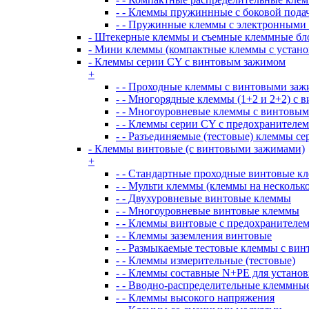
- - Клеммы пружиннные с боковой пода
- - Пружинные клеммы с электронными
- Штекерные клеммы и съемные клеммные бл
- Мини клеммы (компактные клеммы с установ
- Клеммы серии CY с винтовым зажимом
+
- - Проходные клеммы с винтовыми за
- - Многорядные клеммы (1+2 и 2+2) с
- - Многоуровневые клеммы с винтовы
- - Клеммы серии CY с предохранителем
- - Разъединяемые (тестовые) клеммы с
- Клеммы винтовые (с винтовыми зажимами)
+
- - Стандартные проходные винтовые к
- - Мульти клеммы (клеммы на несколь
- - Двухуровневые винтовые клеммы
- - Многоуровневые винтовые клеммы
- - Клеммы винтовые с предохранителе
- - Клеммы заземления винтовые
- - Размыкаемые тестовые клеммы с ви
- - Клеммы измерительные (тестовые)
- - Клеммы составные N+PE для устано
- - Вводно-распределительные клеммны
- - Клеммы высокого напряжения