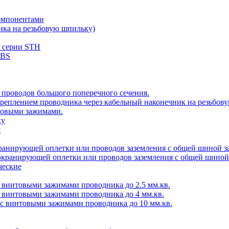
компонентами
ика на резьбовую шпильку)
ы серии STH
CBS
 проводов большого поперечного сечения.
 креплением проводника через кабельный наконечник на резьбов
товыми зажимами.
ку
я
кранирующей оплетки или проводов заземления с общей шиной з
экранирующей оплетки или проводов заземления с общей шиной
ческие
с винтовыми зажимами проводника до 2.5 мм.кв.
с винтовыми зажимами проводника до 4 мм.кв.
 с винтовыми зажимами проводника до 10 мм.кв.