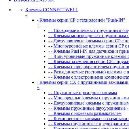
Клеммы CONNECTWELL
-
- Клеммы серии СР с технологией "Push-IN"
+
- - Проходные клеммы с пружинным со
- - Клеммы многорядные с пружинным 
- - Двухуровневые клеммы серии CP с 
- - Многоуровневые клеммы серии CP 
- - Клеммы PusH-IN для датчиков и при
- - 8-ми уровневые пружинные клеммы 
- - Клеммы заземления серии CP с пру
- - Клеммы с предохранителем пружинн
- - Разъединяемые (тестовые) клеммы 
- - Клеммы с электронными компонент
- Клеммы серии CX с пружинными зажимами
+
- - Пружинные проходные клеммы
- - Многорядные клеммы с пружинным
- - Двухуровневые клеммы с пружинны
- - Клеммы пружинные двухуровневые -
- - Клеммы с ножевым размыкателем
- - Компонентные клеммы со съемными
- - Клеммы пружинные с предохранител
- - Компактные распределительные кле