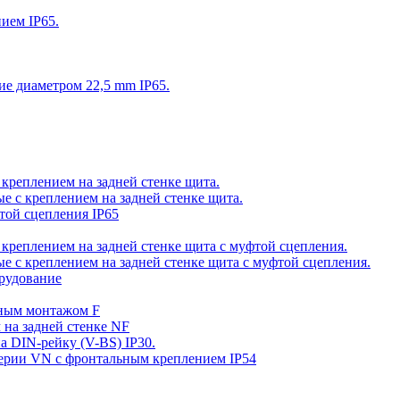
ием IP65.
ие диаметром 22,5 mm IP65.
 креплением на задней стенке щита.
е с креплением на задней стенке щита.
фтой сцепления IP65
 креплением на задней стенке щита с муфтой сцепления.
е с креплением на задней стенке щита с муфтой сцепления.
орудование
ьным монтажом F
 на задней стенке NF
а DIN-рейку (V-BS) IP30.
серии VN c фронтальным креплением IP54