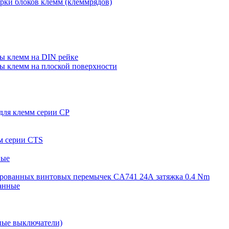
орки блоков клемм (клеммрядов)
пы клемм на DIN рейке
пы клемм на плоской поверхности
 для клемм серии CP
мм серии CTS
ные
олированных винтовых перемычек CA741 24А затяжка 0.4 Nm
ванные
ные выключатели)