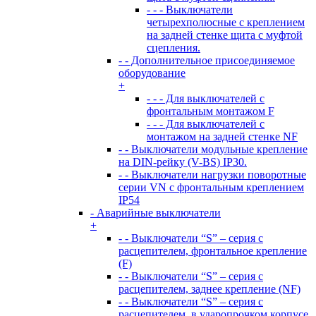
- - - Выключатели
четырехполюсные с креплением
на задней стенке щита с муфтой
сцепления.
- - Дополнительное присоединяемое
оборудование
+
- - - Для выключателей с
фронтальным монтажом F
- - - Для выключателей с
монтажом на задней стенке NF
- - Выключатели модульные крепление
на DIN-рейку (V-BS) IP30.
- - Выключатели нагрузки поворотные
серии VN c фронтальным креплением
IP54
- Аварийные выключатели
+
- - Выключатели “S” – серия с
расцепителем, фронтальное крепление
(F)
- - Выключатели “S” – серия с
расцепителем, заднее крепление (NF)
- - Выключатели “S” – серия с
расцепителем, в ударопрочком корпусе