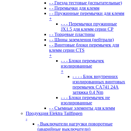
- - Гнезда тестовые (испытательные)
- - Перемычки для клемм
- - Пружинные перемычки для клемм
+
- - - Перемычки пружинные
JX1.5 для клемм серии CP
- - Торцевые пластины
- - Шины заземления (нейтрали)
- - Винтовые блоки перемычек для
клемм серии CTS
+
- - - Блоки перемычек
изолированные
+
- - - - Блок внутренних
изолированных винтовых
перемычек CA741 24А
затяжка 0.4 Nm
- - - Блоки перемычек не
изолированные
- - Съемные элементы для клемм
Продукция Elektra Tailfingen
-
- Выключатели нагрузки поворотные
(аварийные выключатели)