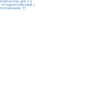
еключатель для 2-х
й четырехполюсный с
положением "0"