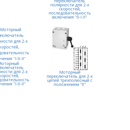
переключатель
полярности для 2-х
скоростей,
последовательность
включения "0-I-II"
Моторный
еключатель
ности для 2-х
Моторный
коростей,
переключатель для 2-х
довательность
цепей трехполюсный с
чения "I-0-II"
положением "0"