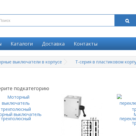
ы
Каталоги
Доставка
Контакты
рные выключатели в корпусе
T-серия в пластиковом корп
рите подкатегорию
орный выключатель
трехполюсный
переклю
т