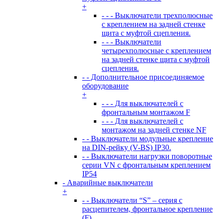
+
- - - Выключатели трехполюсные
с креплением на задней стенке
щита с муфтой сцепления.
- - - Выключатели
четырехполюсные с креплением
на задней стенке щита с муфтой
сцепления.
- - Дополнительное присоединяемое
оборудование
+
- - - Для выключателей с
фронтальным монтажом F
- - - Для выключателей с
монтажом на задней стенке NF
- - Выключатели модульные крепление
на DIN-рейку (V-BS) IP30.
- - Выключатели нагрузки поворотные
серии VN c фронтальным креплением
IP54
- Аварийные выключатели
+
- - Выключатели “S” – серия с
расцепителем, фронтальное крепление
(F)