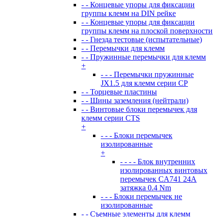
- - Концевые упоры для фиксации
группы клемм на DIN рейке
- - Концевые упоры для фиксации
группы клемм на плоской поверхности
- - Гнезда тестовые (испытательные)
- - Перемычки для клемм
- - Пружинные перемычки для клемм
+
- - - Перемычки пружинные
JX1.5 для клемм серии CP
- - Торцевые пластины
- - Шины заземления (нейтрали)
- - Винтовые блоки перемычек для
клемм серии CTS
+
- - - Блоки перемычек
изолированные
+
- - - - Блок внутренних
изолированных винтовых
перемычек CA741 24А
затяжка 0.4 Nm
- - - Блоки перемычек не
изолированные
- - Съемные элементы для клемм