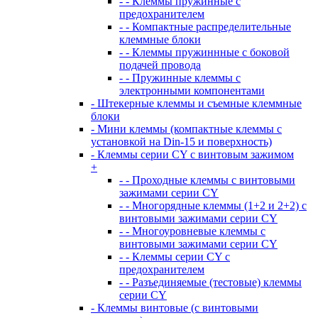
- - Клеммы пружинные с
предохранителем
- - Компактные распределительные
клеммные блоки
- - Клеммы пружиннные с боковой
подачей провода
- - Пружинные клеммы с
электронными компонентами
- Штекерные клеммы и съемные клеммные
блоки
- Мини клеммы (компактные клеммы с
установкой на Din-15 и поверхность)
- Клеммы серии CY с винтовым зажимом
+
- - Проходные клеммы с винтовыми
зажимами серии CY
- - Многорядные клеммы (1+2 и 2+2) с
винтовыми зажимами серии CY
- - Многоуровневые клеммы с
винтовыми зажимами серии CY
- - Клеммы серии CY с
предохранителем
- - Разъединяемые (тестовые) клеммы
серии CY
- Клеммы винтовые (с винтовыми