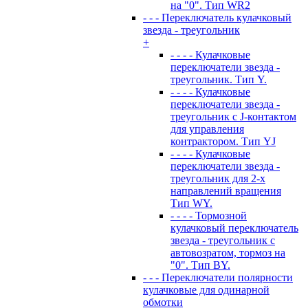
на "0". Тип WR2
- - - Переключатель кулачковый
звезда - треугольник
+
- - - - Кулачковые
переключатели звезда -
треугольник. Тип Y.
- - - - Кулачковые
переключатели звезда -
треугольник с J-контактом
для управления
контрактором. Тип YJ
- - - - Кулачковые
переключатели звезда -
треугольник для 2-х
направлений вращения
Тип WY.
- - - - Тормозной
кулачковый переключатель
звезда - треугольник с
автовозратом, тормоз на
"0". Тип BY.
- - - Переключатели полярности
кулачковые для одинарной
обмотки