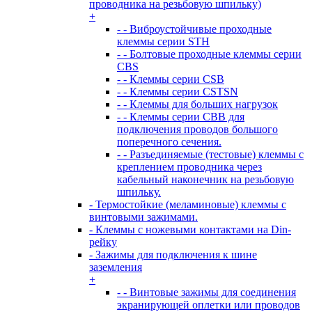
проводника на резьбовую шпильку)
+
- - Виброустойчивые проходные
клеммы серии STH
- - Болтовые проходные клеммы серии
CBS
- - Клеммы серии CSB
- - Клеммы серии CSTSN
- - Клеммы для больших нагрузок
- - Клеммы серии CBB для
подключения проводов большого
поперечного сечения.
- - Разъединяемые (тестовые) клеммы с
креплением проводника через
кабельный наконечник на резьбовую
шпильку.
- Термостойкие (меламиновые) клеммы с
винтовыми зажимами.
- Клеммы с ножевыми контактами на Din-
рейку
- Зажимы для подключения к шине
заземления
+
- - Винтовые зажимы для соединения
экранирующей оплетки или проводов