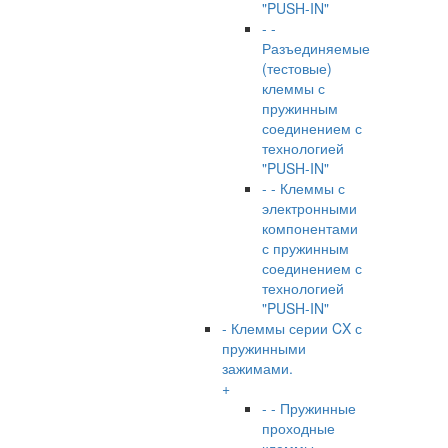
"PUSH-IN"
- -
Разъединяемые
(тестовые)
клеммы с
пружинным
соединением с
технологией
"PUSH-IN"
- - Клеммы с
электронными
компонентами
с пружинным
соединением с
технологией
"PUSH-IN"
- Клеммы серии CX с
пружинными
зажимами.
+
- - Пружинные
проходные