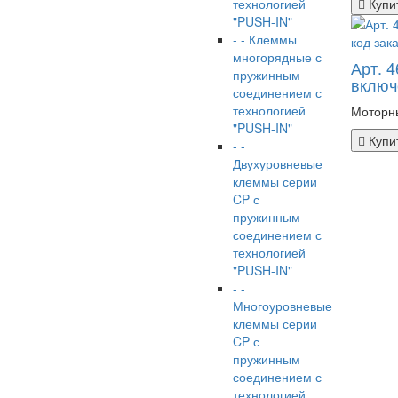
технологией
Купи
"PUSH-IN"
- - Клеммы
многорядные с
Арт. 
пружинным
включе
соединением с
технологией
Моторны
"PUSH-IN"
Купи
- -
Двухуровневые
клеммы серии
CP с
пружинным
соединением с
технологией
"PUSH-IN"
- -
Многоуровневые
клеммы серии
CP с
пружинным
соединением с
технологией