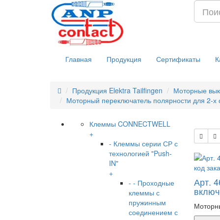
Главная
Продукция
Сертификаты
К
Продукция Elektra Tailfingen
Моторные вык
Моторный переключатель полярности для 2-х ск
Клеммы CONNECTWELL
+
- Клеммы серии СР с
технологией "Push-
IN"
+
Арт. 
- - Проходные
включе
клеммы с
пружинным
Моторны
соединением с